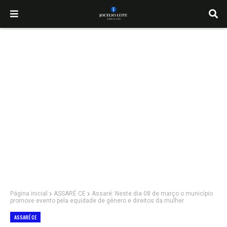
Página inicial
ASSARÉ CE
Assaré: Neste dia 08 de março o município
promove evento pela equidade de gênero e direitos da mulher
ASSARÉ CE