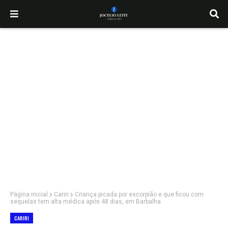
Página inicial
Cariri
Criança picada por escorpião e que ficou com
sequelas tem alta médica após 48 dias, em Barbalha
CARIRI