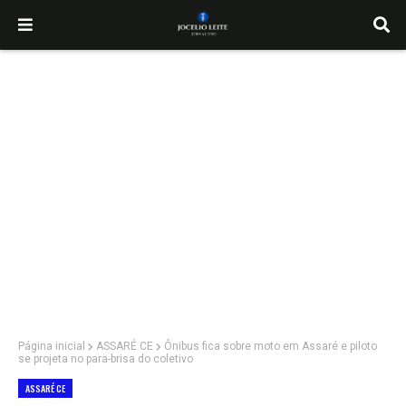
Página inicial
ASSARÉ CE
Ônibus fica sobre moto em Assaré e piloto
se projeta no para-brisa do coletivo
ASSARÉ CE