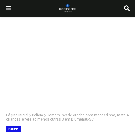
Página inicial
Polícia
Homem invade creche com machadinha, mata 4
crianças e fere ao menos outras 3 em Blumenau-SC
POLÍCIA