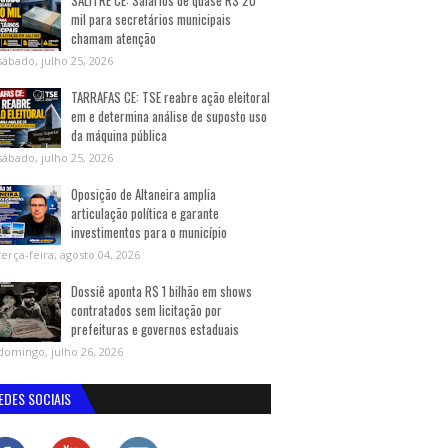
SALITRE CE: Salários de quase R$ 20
mil para secretários municipais
chamam atenção
sábado, julho 25, 2026
TARRAFAS CE: TSE reabre ação eleitoral
em e determina análise de suposto uso
da máquina pública
sábado, julho 25, 2026
Oposição de Altaneira amplia
articulação política e garante
investimentos para o município
terça-feira, agosto 04, 2026
Dossiê aponta R$ 1 bilhão em shows
contratados sem licitação por
prefeituras e governos estaduais
domingo, julho 26, 2026
EDES SOCIAIS