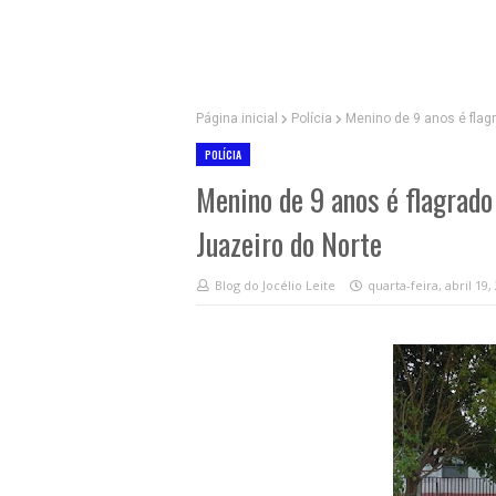
Página inicial
Polícia
Menino de 9 anos é flag
POLÍCIA
Menino de 9 anos é flagrado
Juazeiro do Norte
Blog do Jocélio Leite
quarta-feira, abril 19,