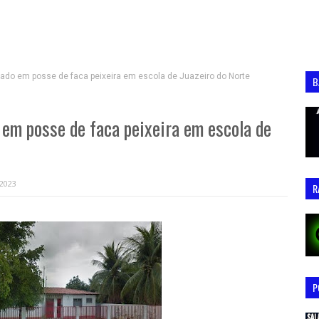
rado em posse de faca peixeira em escola de Juazeiro do Norte
B
 em posse de faca peixeira em escola de
 2023
R
P