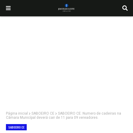
Página inicial
SABOEIRO CE
SABOEIRO CE: Numero de cadeiras na
Câmara Municípal deverá cair de 11 para 09 vereadores.
SABOEIRO CE