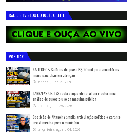
RÁDIO E TV BLOG DO JOCÉLIO LEITE
POPULAR
SALITRE CE: Salários de quase R$ 20 mil para secretários
municipais chamam atenção
sábado, julho 25, 2026
TARRAFAS CE: TSE reabre ação eleitoral em e determina
análise de suposto uso da máquina pública
sábado, julho 25, 2026
Oposição de Altaneira amplia articulação política e garante
investimentos para o município
terça-feira, agosto 04, 2026