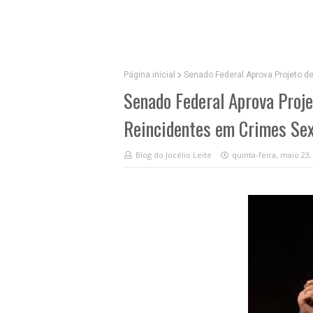
Página inicial
Senado Federal Aprova Projeto d
Senado Federal Aprova Proje
Reincidentes em Crimes Se
Blog do Jocélio Leite
quinta-feira, maio 23,