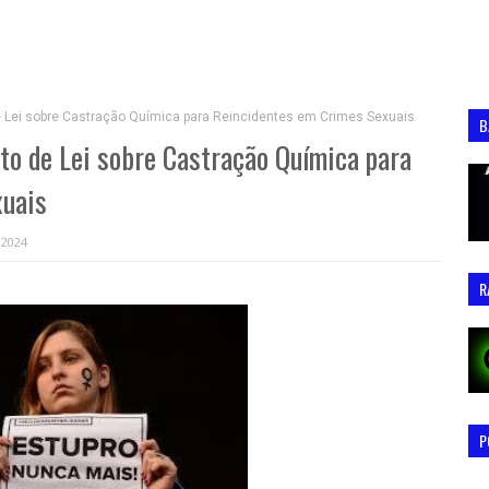
e Lei sobre Castração Química para Reincidentes em Crimes Sexuais
B
to de Lei sobre Castração Química para
xuais
 2024
R
P