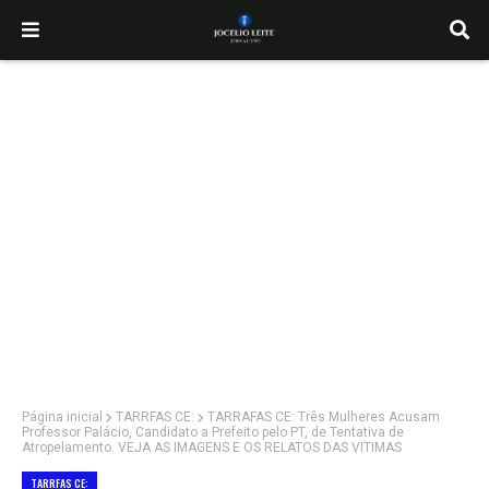
Página inicial
TARRFAS CE:
TARRAFAS CE: Três Mulheres Acusam
Professor Palácio, Candidato a Prefeito pelo PT, de Tentativa de
Atropelamento. VEJA AS IMAGENS E OS RELATOS DAS VITIMAS
TARRFAS CE: