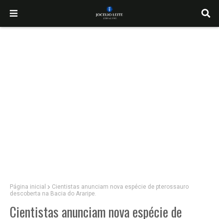
Página inicial
Cientistas anunciam nova espécie de pterossauro
descoberta na Bacia do Araripe.
Cientistas anunciam nova espécie de