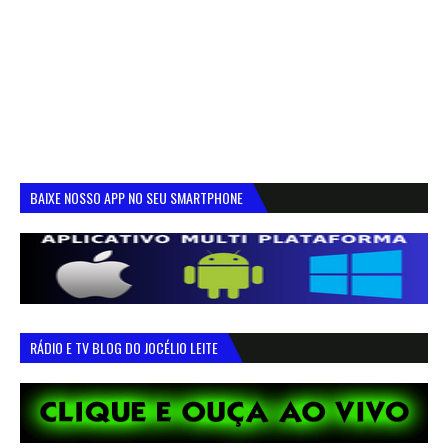
BAIXE NOSSO APP NO SEU SMARTPHONE
RÁDIO E TV BLOG DO JOCÉLIO LEITE