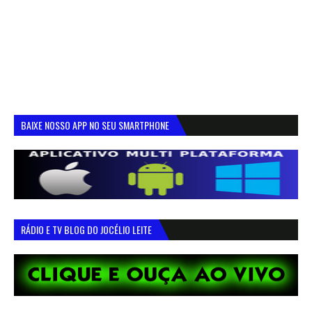
BAIXE NOSSO APP NO SEU SMARTPHONE
RÁDIO E TV BLOG DO JOCÉLIO LEITE