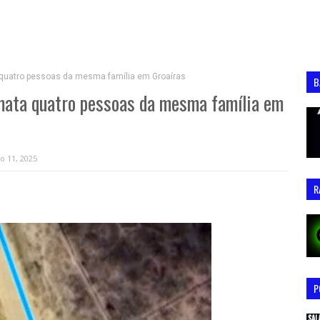
 quatro pessoas da mesma família em Groaíras
B
 mata quatro pessoas da mesma família em
o 11, 2025
R
P