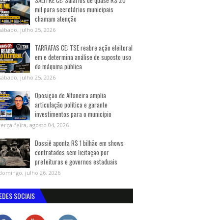
SALITRE CE: Salários de quase R$ 20
mil para secretários municipais
chamam atenção
sábado, julho 25, 2026
TARRAFAS CE: TSE reabre ação eleitoral
em e determina análise de suposto uso
da máquina pública
sábado, julho 25, 2026
Oposição de Altaneira amplia
articulação política e garante
investimentos para o município
terça-feira, agosto 04, 2026
Dossiê aponta R$ 1 bilhão em shows
contratados sem licitação por
prefeituras e governos estaduais
domingo, julho 26, 2026
EDES SOCIAIS