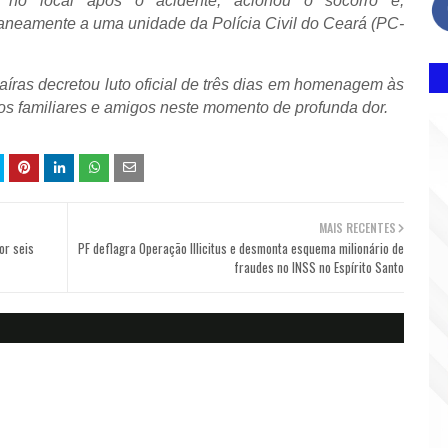
 no local após o acidente, acionou o socorro e,
aneamente a uma unidade da Polícia Civil do Ceará (PC-
oaíras decretou luto oficial de três dias em homenagem às
os familiares e amigos neste momento de profunda dor.
MAIS RECENTES
or seis
PF deflagra Operação Illicitus e desmonta esquema milionário de
fraudes no INSS no Espírito Santo