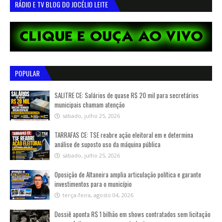
RÁDIO E TV BLOG DO JOCÉLIO LEITE
POPULAR
SALITRE CE: Salários de quase R$ 20 mil para secretários
municipais chamam atenção
sábado, julho 25, 2026
TARRAFAS CE: TSE reabre ação eleitoral em e determina
análise de suposto uso da máquina pública
sábado, julho 25, 2026
Oposição de Altaneira amplia articulação política e garante
investimentos para o município
terça-feira, agosto 04, 2026
Dossiê aponta R$ 1 bilhão em shows contratados sem licitação