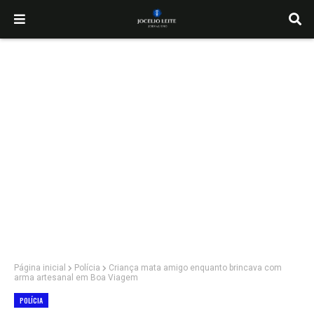
Página inicial
Polícia
Criança mata amigo enquanto brincava com
arma artesanal em Boa Viagem
POLÍCIA