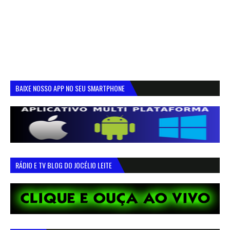
BAIXE NOSSO APP NO SEU SMARTPHONE
RÁDIO E TV BLOG DO JOCÉLIO LEITE