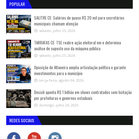
POPULAR
SALITRE CE: Salários de quase R$ 20 mil para secretários
municipais chamam atenção
sábado, julho 25, 2026
TARRAFAS CE: TSE reabre ação eleitoral em e determina
análise de suposto uso da máquina pública
sábado, julho 25, 2026
Oposição de Altaneira amplia articulação política e garante
investimentos para o município
terça-feira, agosto 04, 2026
Dossiê aponta R$ 1 bilhão em shows contratados sem licitação
por prefeituras e governos estaduais
domingo, julho 26, 2026
REDES SOCIAIS