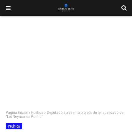
Página inicial
Política
Deputado apresenta projeto de lei apelidado de
"Lei Neymar da Penha"
POLÍTICA