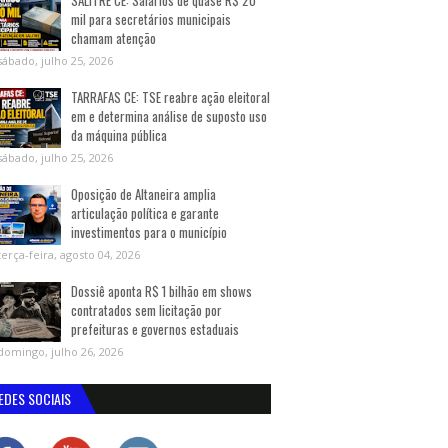
SALITRE CE: Salários de quase R$ 20
mil para secretários municipais
chamam atenção
sábado, julho 25, 2026
TARRAFAS CE: TSE reabre ação eleitoral
em e determina análise de suposto uso
da máquina pública
sábado, julho 25, 2026
Oposição de Altaneira amplia
articulação política e garante
investimentos para o município
terça-feira, agosto 04, 2026
Dossiê aponta R$ 1 bilhão em shows
contratados sem licitação por
prefeituras e governos estaduais
domingo, julho 26, 2026
EDES SOCIAIS