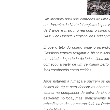
Um incêndio num dos cômodos de uma ca
em Juazeiro do Norte foi registrado po
de 3 anos e meio morreu com o corpo ca
SAMU ao Hospital Regional do Cariri ap
É que o teto do quarto onde o incên
Cassiano tentava resgatar o bisneto Apo
em virtude do período de férias, tinha id
começou a partir de um ventilador perto d
fácil combustão como tecidos.
Após notarem a fumaça e ouvirem os grit
baldes de água para debelar as chamas.
estava na companhia de outra de cinco 
estiveram no local, mas, praticamente, f
rabecão a m de ser necropsiado na Períc
Fonte Miséria