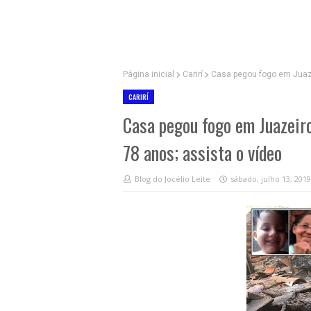
Página inicial
Carirí
Casa pegou fogo em Juaze
CARIRÍ
Casa pegou fogo em Juazeiro
78 anos; assista o vídeo
Blog do Jocélio Leite
sábado, julho 13, 2019