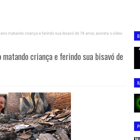
iro matando criança e ferindo sua bisavó de 78 anos; assista o vídeo
B
 matando criança e ferindo sua bisavó de
R
P