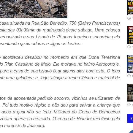
sa situada na Rua São Benedito, 750 (Bairro Franciscanos)
r volta das 03h30min da madrugada deste sábado. Uma criança
rbonizado e sua bisavó de 78 anos terminou socorrida pelo
resentando queimaduras e algumas lesões.
dio aconteceu desabou no momento em que Dona Terezinha
lo Rian Cassiano de Melo. Ele morava no bairro Aeroporto e,
o para a casa de sua bisavó ficar alguns dias com esta. O fogo
e uma geladeira e, logo, atingiu a rede elétrica e material de
os da aposentada pedindo socorro, vizinhos se utilizaram de
 Foi tudo motivo rápido e não deu para salvar a criança que
anos a qual não se feriu. Militares do Corpo de Bombeiros
R
izeram apenas o rescaldo. O corpo de Rian foi recolhido pelo
ia Forense de Juazeiro.