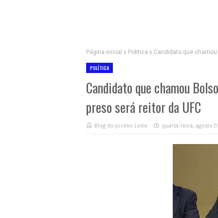
Página inicial
Política
Candidato que chamou B
POLÍTICA
Candidato que chamou Bolson
preso será reitor da UFC
Blog do Jocélio Leite
quarta-feira, agosto 0