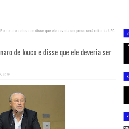
olsonaro de louco e disse que ele deveria ser preso será reitor da UFC
B
aro de louco e disse que ele deveria ser
7, 2019
R
P