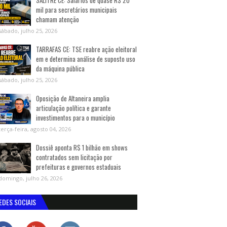
SALITRE CE: Salários de quase R$ 20
mil para secretários municipais
chamam atenção
sábado, julho 25, 2026
TARRAFAS CE: TSE reabre ação eleitoral
em e determina análise de suposto uso
da máquina pública
sábado, julho 25, 2026
Oposição de Altaneira amplia
articulação política e garante
investimentos para o município
terça-feira, agosto 04, 2026
Dossiê aponta R$ 1 bilhão em shows
contratados sem licitação por
prefeituras e governos estaduais
domingo, julho 26, 2026
EDES SOCIAIS