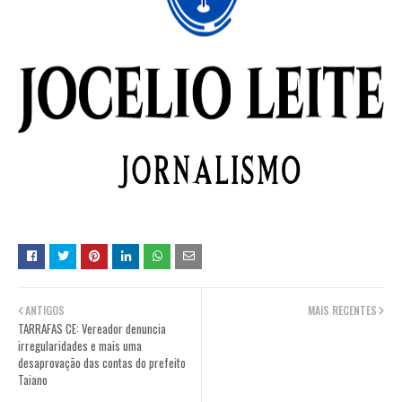
ANTIGOS
MAIS RECENTES
TARRAFAS CE: Vereador denuncia
irregularidades e mais uma
desaprovação das contas do prefeito
Taiano