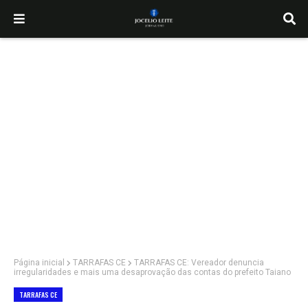
Página inicial
TARRAFAS CE
TARRAFAS CE: Vereador denuncia
irregularidades e mais uma desaprovação das contas do prefeito Taiano
TARRAFAS CE