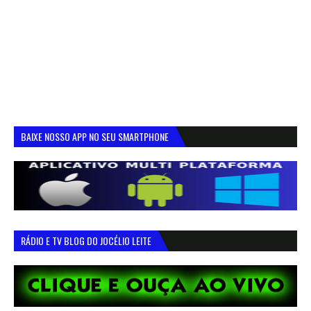
BAIXE NOSSO APP NO SEU SMARTPHONE
RÁDIO E TV BLOG DO JOCÉLIO LEITE