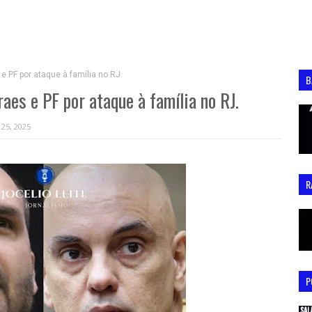
 PF por ataque à família no RJ.
B
aes e PF por ataque à família no RJ.
 25, 2025
R
P