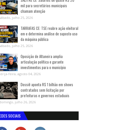
SALITRE CE: Salários de quase R$ 20
mil para secretários municipais
chamam atenção
sábado, julho 25, 2026
TARRAFAS CE: TSE reabre ação eleitoral
em e determina análise de suposto uso
da máquina pública
sábado, julho 25, 2026
Oposição de Altaneira amplia
articulação política e garante
investimentos para o município
terça-feira, agosto 04, 2026
Dossiê aponta R$ 1 bilhão em shows
contratados sem licitação por
prefeituras e governos estaduais
domingo, julho 26, 2026
EDES SOCIAIS