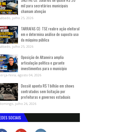
SALITRE CE: Salários de quase R$ 20
mil para secretários municipais
chamam atenção
sábado, julho 25, 2026
TARRAFAS CE: TSE reabre ação eleitoral
em e determina análise de suposto uso
da máquina pública
sábado, julho 25, 2026
Oposição de Altaneira amplia
articulação política e garante
investimentos para o município
terça-feira, agosto 04, 2026
Dossiê aponta R$ 1 bilhão em shows
contratados sem licitação por
prefeituras e governos estaduais
domingo, julho 26, 2026
EDES SOCIAIS