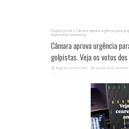
Página inicial
Câmara aprova urgência para proje
Deputados cearenses:
Câmara aprova urgência para
golpistas. Veja os votos do
Blog do Jocélio Leite
quinta-feira, setembr