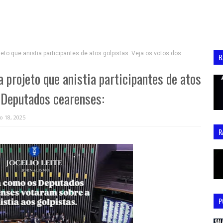
to que anistia participantes de atos golpistas. Veja os votos dos
B
 projeto que anistia participantes de atos
s Deputados cearenses:
o 18, 2025
R
P