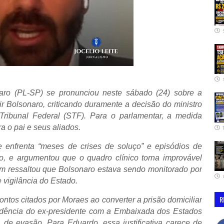
aro (PL-SP) se pronunciou neste sábado (24) sobre a
ir Bolsonaro, criticando duramente a decisão do ministro
ribunal Federal (STF). Para o parlamentar, a medida
a o pai e seus aliados.
e enfrenta “meses de crises de soluço” e episódios de
o, e argumentou que o quadro clínico torna improvável
ém ressaltou que Bolsonaro estava sendo monitorado por
e vigilância do Estado.
R
ntos citados por Moraes ao converter a prisão domiciliar
sidência do ex-presidente com a Embaixada dos Estados
 de evasão. Para Eduardo, essa justificativa carece de