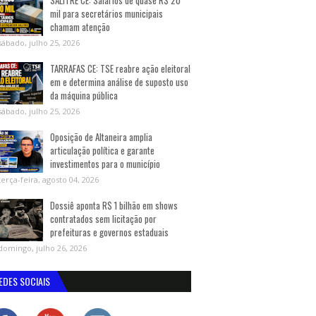
SALITRE CE: Salários de quase R$ 20
mil para secretários municipais
chamam atenção
sábado, julho 25, 2026
TARRAFAS CE: TSE reabre ação eleitoral
em e determina análise de suposto uso
da máquina pública
sábado, julho 25, 2026
Oposição de Altaneira amplia
articulação política e garante
investimentos para o município
terça-feira, agosto 04, 2026
Dossiê aponta R$ 1 bilhão em shows
contratados sem licitação por
prefeituras e governos estaduais
domingo, julho 26, 2026
EDES SOCIAIS