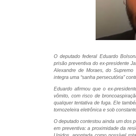
O deputado federal Eduardo Bolson
prisão preventiva do ex-presidente Ja
Alexandre de Moraes, do Supremo T
integra uma “sanha persecutória” contr
Eduardo afirmou que o ex-president
vômito, com risco de broncoaspiraçã
qualquer tentativa de fuga. Ele tamb
tornozeleira eletrônica e sob constant
O deputado contestou ainda um dos po
em preventiva: a proximidade da re
Unidos, apontada como possível rota