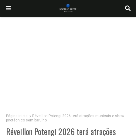
Página inicial
Réveillon Potengi 2026 terá atrações musicais e show
pirotécnico sem barulho
Réveillon Potengi 2026 terá atrações