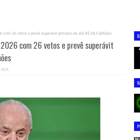
com 26 vetos e prevê superávit primário de até R$ 68,5 bilhões
B
 2026 com 26 vetos e prevê superávit
hões
, 2026
R
P