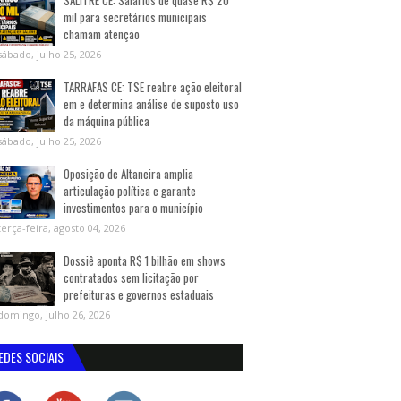
SALITRE CE: Salários de quase R$ 20
mil para secretários municipais
chamam atenção
sábado, julho 25, 2026
TARRAFAS CE: TSE reabre ação eleitoral
em e determina análise de suposto uso
da máquina pública
sábado, julho 25, 2026
Oposição de Altaneira amplia
articulação política e garante
investimentos para o município
terça-feira, agosto 04, 2026
Dossiê aponta R$ 1 bilhão em shows
contratados sem licitação por
prefeituras e governos estaduais
domingo, julho 26, 2026
EDES SOCIAIS