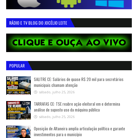
RÁDIO E TV BLOG DO JOCÉLIO LEITE
POPULAR
SALITRE CE: Salários de quase R$ 20 mil para secretários
municipais chamam atenção
sábado, julho 25, 2026
TARRAFAS CE: TSE reabre ação eleitoral em e determina
análise de suposto uso da máquina pública
sábado, julho 25, 2026
Oposição de Altaneira amplia articulação política e garante
investimentos para o município