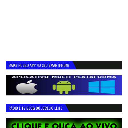
BAIXE NOSSO APP NO SEU SMARTPHONE
RÁDIO E TV BLOG DO JOCÉLIO LEITE