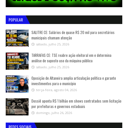
POPULAR
SALITRE CE: Salários de quase R$ 20 mil para secretários
municipais chamam atenção
sábado, julho 25, 2026
TARRAFAS CE: TSE reabre ação eleitoral em e determina
análise de suposto uso da máquina pública
sábado, julho 25, 2026
Oposição de Altaneira amplia articulação política e garante
investimentos para o município
terça-feira, agosto 04, 2026
Dossiê aponta R$ 1 bilhão em shows contratados sem licitação
por prefeituras e governos estaduais
domingo, julho 26, 2026
REDES SOCIAIS