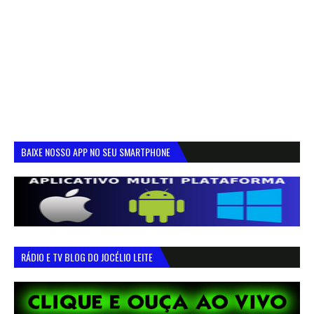
BAIXE NOSSO APP NO SEU SMARTPHONE
RÁDIO E TV BLOG DO JOCÉLIO LEITE